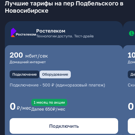
Лучшие тарифы на пер Подбельского в
Новосибирске
Ростелеком
Технологии доступа. Тест-драйв
200
1
мбит/сек
Домашний интернет
Дом
Подключение
Оборудование
Де
Подключение
-
500 ₽ (единоразовый платеж)
Ски
1 месяц по акции
0
0
₽/мес
Далее
650
₽/мес
Подключить