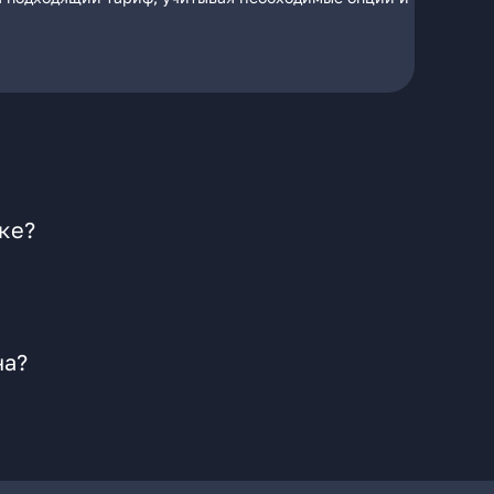
ке?
на?