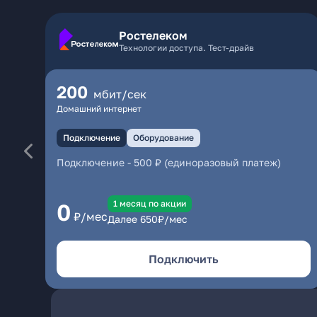
Ростелеком
Технологии доступа. Тест-драйв
200
мбит/сек
Домашний интернет
Подключение
Оборудование
Подключение
-
500 ₽ (единоразовый платеж)
1 месяц по акции
0
₽/мес
Далее
650
₽/мес
Подключить