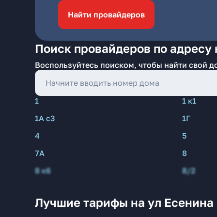
Найти провайдеров
Поиск провайдеров по адресу 
Воспользуйтесь поиском, чтобы найти свой д
1
1 к1
1А с3
1Г
4
5
7А
8
8 к6
8/2
Лучшие тарифы на ул Есенина