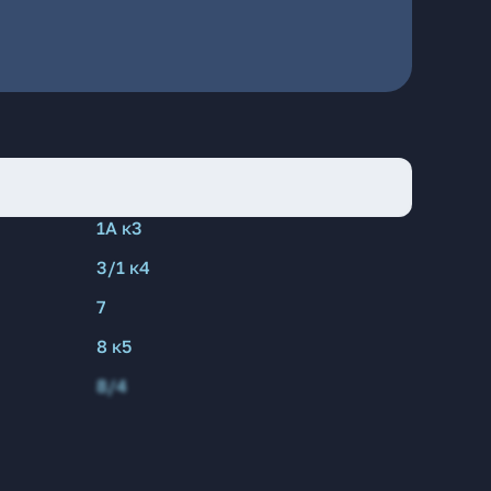
1А к3
3/1 к4
7
8 к5
8/4