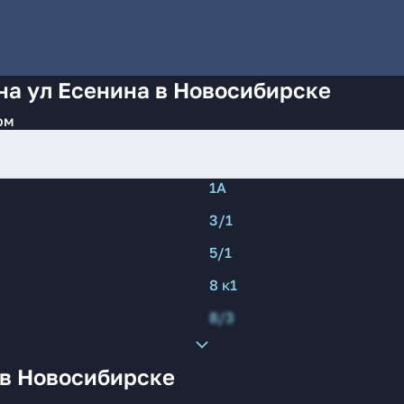
на ул Есенина в Новосибирске
ом
1А
3/1
5/1
8 к1
8/3
 в Новосибирске