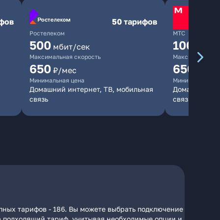
ифов
50 тарифов
Ростелеком
МТС
500
1000
мбит/сек
мби
Максимальная скорость
Максимальная 
650
650
₽/мес
₽/мес
Минимальная цена
Минимальная ц
Домашний интернет, ТВ, мобильная
Домашний инт
связь
связь
пных тарифов - 186. Вы можете выбрать подключение
 на подходящий тариф, учитывая необходимые опции и