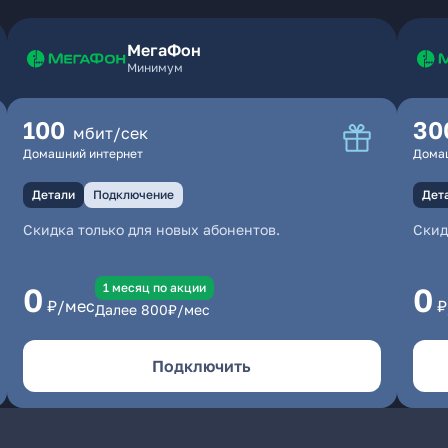
МегаФон
Минимум
100
30
мбит/сек
Домашний интернет
Дома
Детали
Подключение
Дет
Скидка только для новых абонентов.
Скид
1 месяц по акции
0
0
₽/мес
₽
Далее
800
₽/мес
Подключить