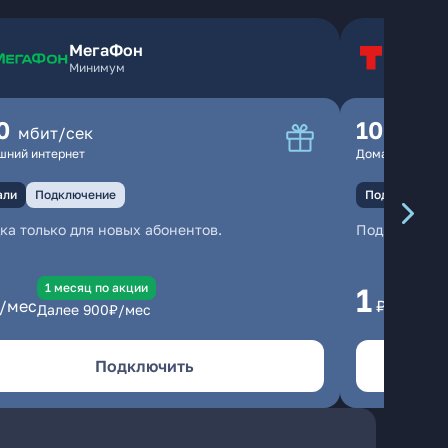
МегаФон
Т
Минимум
Т
0
100
мбит/сек
мбит
шний интернет
Домашний инте
али
Подключение
Подключение
ка только для новых абонентов.
Подключени
1 месяц по акции
1 
1
/мес
₽/мес
Далее
900
₽/мес
Да
Подключить