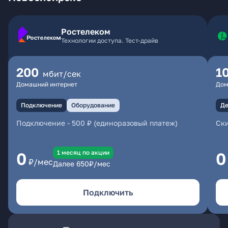
Ростелеком
Технологии доступа. Тест-драйв
200
1
мбит/сек
Домашний интернет
Дом
Подключение
Оборудование
Де
Подключение
-
500 ₽ (единоразовый платеж)
Ски
1 месяц по акции
0
0
₽/мес
Далее
650
₽/мес
Подключить