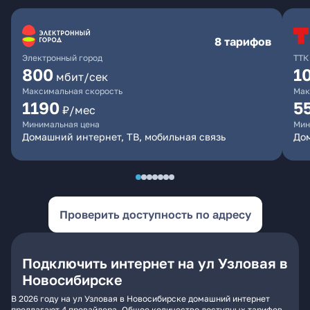
8 тарифов
Электронный город
ТТК
800
1
мбит/сек
Максимальная скорость
Мак
1190
5
₽/мес
Минимальная цена
Мин
Домашний интернет, ТВ, мобильная связь
До
Проверить доступность по адресу
Подключить интернет на ул Узловая в
Новосибирске
В 2026 году на ул Узловая в Новосибирске домашний интернет
предлагают 4 провайдера. Общее количество доступных тарифов -