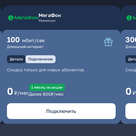
МегаФон
Минимум
100
30
мбит/сек
Домашний интернет
Дома
Детали
Подключение
Дет
Скидка только для новых абонентов.
Скид
1 месяц по акции
0
0
₽/мес
₽
Далее
800
₽/мес
Подключить