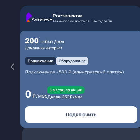
Ростелеком
Технологии доступа. Тест-драйв
200
мбит/сек
Домашний интернет
Подключение
Оборудование
Подключение
-
500 ₽ (единоразовый платеж)
1 месяц по акции
0
₽/мес
Далее
650
₽/мес
Подключить