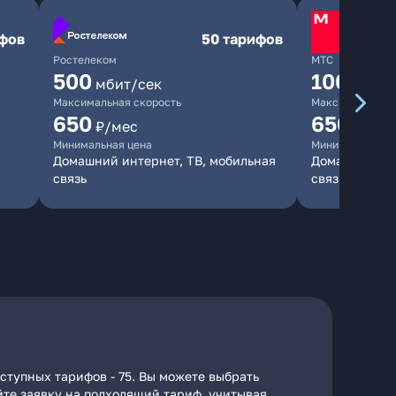
ифов
50 тарифов
Ростелеком
МТС
500
1000
мбит/сек
мби
Максимальная скорость
Максимальная 
650
650
₽/мес
₽/мес
Минимальная цена
Минимальная ц
Домашний интернет, ТВ, мобильная
Домашний инт
связь
связь
ступных тарифов - 75. Вы можете выбрать
йте заявку на подходящий тариф, учитывая