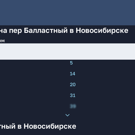
на пер Балластный в Новосибирске
ом
5
14
20
31
39
тный в Новосибирске