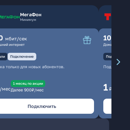
МегаФон
Т
Минимум
Т
0
100
мбит/сек
мбит
шний интернет
Домашний инте
али
Подключение
Подключение
ка только для новых абонентов.
Подключени
1 месяц по акции
1 
1
/мес
₽/мес
Далее
900
₽/мес
Да
Подключить