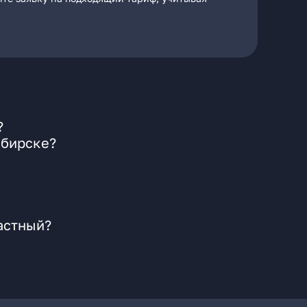
?
ибирске?
астный?