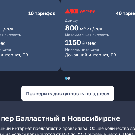
10 тарифов
40 тар
Дом.ру
800
т/сек
мбит/сек
я скорость
Максимальная скорость
1150
ес
₽/мес
я цена
Минимальная цена
интернет, ТВ
Домашний интернет, ТВ
Проверить доступность по адресу
 пер Балластный в Новосибирске
шний интернет предлагают 2 провайдера. Общее количество до
ны на услуги варьируются от 650 до 2150 рублей в месяц. Пода