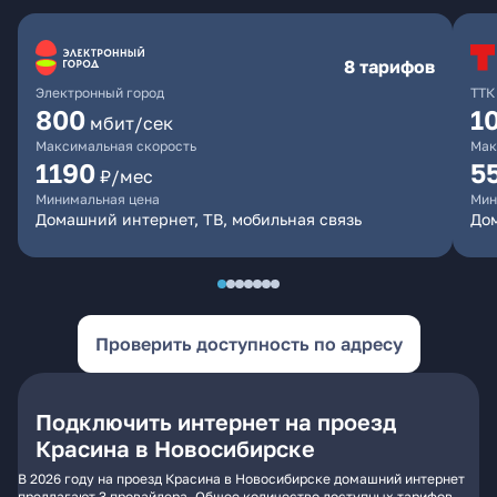
8 тарифов
Электронный город
ТТК
800
1
мбит/сек
Максимальная скорость
Мак
1190
5
₽/мес
Минимальная цена
Мин
Домашний интернет, ТВ, мобильная связь
До
Проверить доступность по адресу
Подключить интернет на проезд
Красина в Новосибирске
В 2026 году на проезд Красина в Новосибирске домашний интернет
предлагают 3 провайдера. Общее количество доступных тарифов -