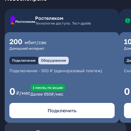
Ростелеком
Технологии доступа. Тест-драйв
200
1
мбит/сек
Домашний интернет
Дом
Подключение
Оборудование
Де
Подключение
-
500 ₽ (единоразовый платеж)
Ски
1 месяц по акции
0
0
₽/мес
Далее
650
₽/мес
Подключить