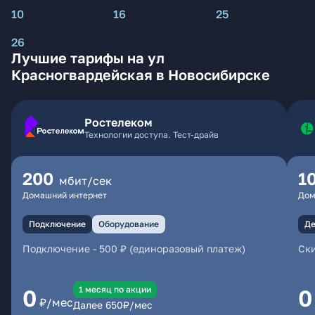
10
16
25
26
Лучшие тарифы на ул
Красногвардейская в Новосибирске
Ростелеком
Технологии доступа. Тест-драйв
200
1
мбит/сек
Домашний интернет
Дом
Подключение
Оборудование
Де
Подключение
-
500 ₽ (единоразовый платеж)
Ски
1 месяц по акции
0
0
₽/мес
Далее
650
₽/мес