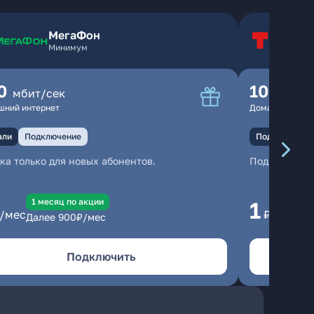
МегаФон
Т
Минимум
Т
0
100
мбит/сек
мбит
шний интернет
Домашний инте
али
Подключение
Подключение
ка только для новых абонентов.
Подключени
1 месяц по акции
1 
1
/мес
₽/мес
Далее
900
₽/мес
Да
Подключить