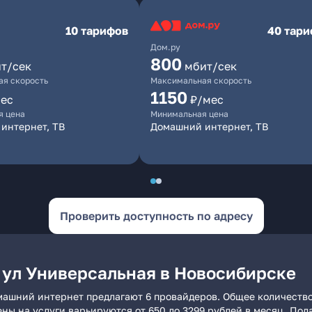
10 тарифов
40 тар
Дом.ру
800
т/сек
мбит/сек
я скорость
Максимальная скорость
1150
ес
₽/мес
я цена
Минимальная цена
интернет, ТВ
Домашний интернет, ТВ
Проверить доступность по адресу
 ул Универсальная в Новосибирске
машний интернет предлагают 6 провайдеров. Общее количество
ены на услуги варьируются от 650 до 3299 рублей в месяц. По