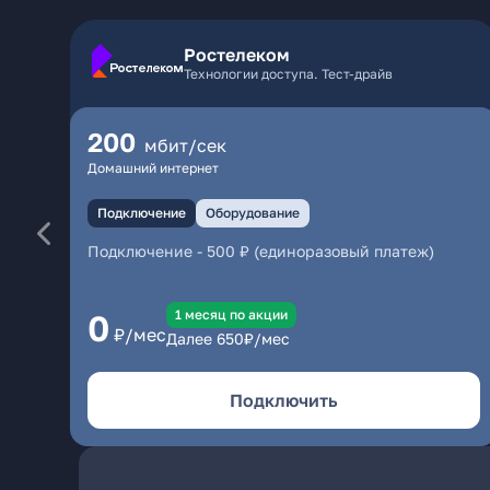
Ростелеком
Технологии доступа. Тест-драйв
200
мбит/сек
Домашний интернет
Подключение
Оборудование
Подключение
-
500 ₽ (единоразовый платеж)
1 месяц по акции
0
₽/мес
Далее
650
₽/мес
Подключить