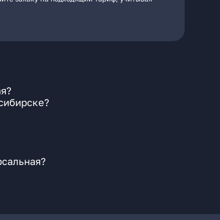
ая?
осибирске?
рсальная?