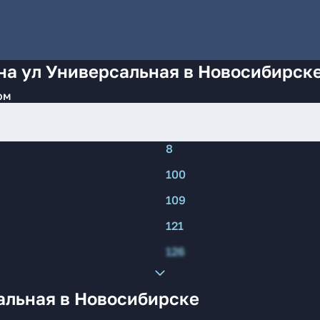
на ул Универсальная в Новосибирск
ом
8
100
109
121
126
альная в Новосибирске