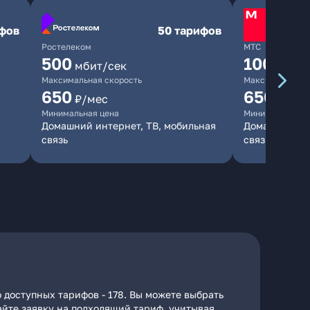
ифов
50 тарифов
Ростелеком
МТС
500
1000
мбит/сек
мби
Максимальная скорость
Максимальная 
650
650
₽/мес
₽/мес
Минимальная цена
Минимальная ц
Домашний интернет, ТВ, мобильная
Домашний инт
связь
связь
 доступных тарифов - 178. Вы можете выбрать
дайте заявку на подходящий тариф, учитывая