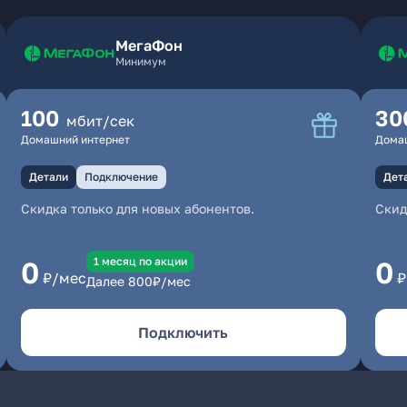
МегаФон
Минимум
100
30
мбит/сек
Домашний интернет
Дома
Детали
Подключение
Дет
Скидка только для новых абонентов.
Скид
1 месяц по акции
0
0
₽/мес
₽
Далее
800
₽/мес
Подключить