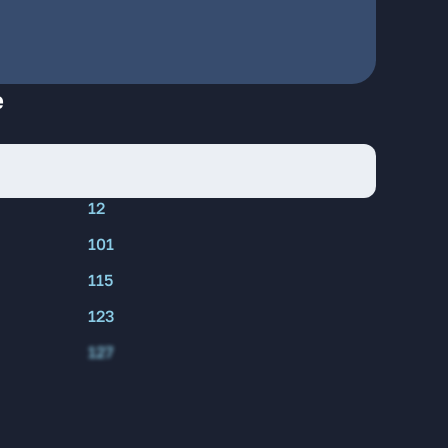
е
12
101
115
123
127