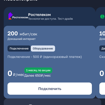
Ростелеком
Технологии доступа. Тест-драйв
200
1
мбит/сек
Домашний интернет
Дом
Подключение
Оборудование
Де
Подключение
-
500 ₽ (единоразовый платеж)
Ски
1 месяц по акции
0
0
₽/мес
Далее
650
₽/мес
Подключить