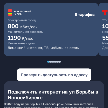
8 тарифов
Электронный город
ТТК
800
1
мбит/сек
Максимальная скорость
Мак
1190
5
₽/мес
Минимальная цена
Мин
Домашний интернет, ТВ, мобильная связь
До
Проверить доступность по адресу
Подключить интернет на ул Борьбы в
Новосибирске
В 2026 году на ул Борьбы в Новосибирске домашний интернет
предлагают 3 провайдера. Общее количество доступных тарифов -