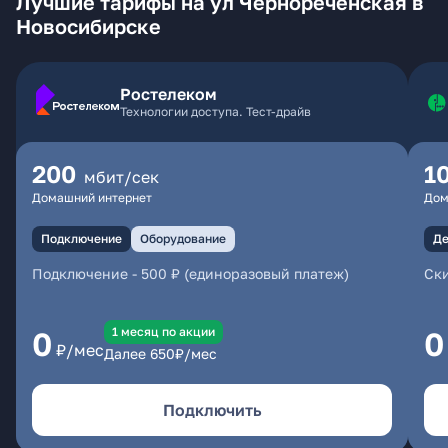
Лучшие тарифы на ул Чернореченская в
Новосибирске
Ростелеком
Технологии доступа. Тест-драйв
200
1
мбит/сек
Домашний интернет
Дом
Подключение
Оборудование
Де
Подключение
-
500 ₽ (единоразовый платеж)
Ски
1 месяц по акции
0
0
₽/мес
Далее
650
₽/мес
Подключить