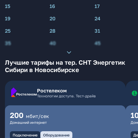
15
16
17
19
20
24
25
28
31
35
40
45
Лучшие тарифы на тер. СНТ Энергетик
Сибири в Новосибирске
Ростелеком
Технологии доступа. Тест-драйв
200
1
мбит/сек
Домашний интернет
Дом
Подключение
Оборудование
Де