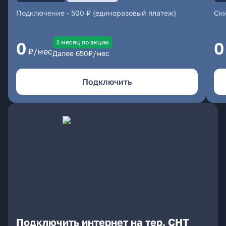
Подключение
-
500 ₽ (единоразовый платеж)
Ски
1 месяц по акции
0
0
₽/мес
Далее
650
₽/мес
Подключить
Подключить интернет на тер. СНТ