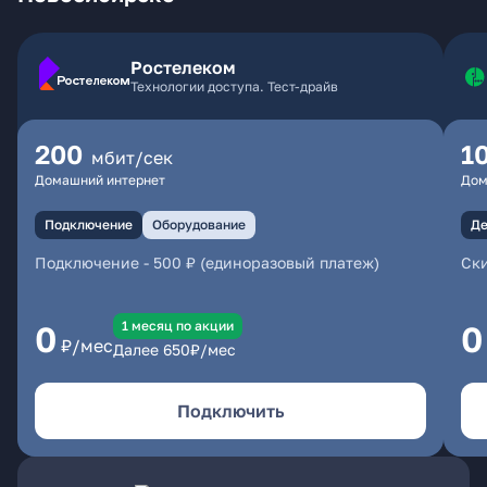
Ростелеком
Технологии доступа. Тест-драйв
200
1
мбит/сек
Домашний интернет
Дом
Подключение
Оборудование
Де
Подключение
-
500 ₽ (единоразовый платеж)
Ски
1 месяц по акции
0
0
₽/мес
Далее
650
₽/мес
Подключить