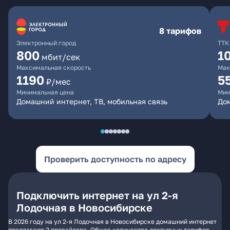
8 тарифов
Электронный город
ТТК
800
1
мбит/сек
Максимальная скорость
Мак
1190
5
₽/мес
Минимальная цена
Мин
Домашний интернет, ТВ, мобильная связь
До
Проверить доступность по адресу
Подключить интернет на ул 2-я
Лодочная в Новосибирске
В 2026 году на ул 2-я Лодочная в Новосибирске домашний интернет
предлагают 2 провайдера. Общее количество доступных тарифов -