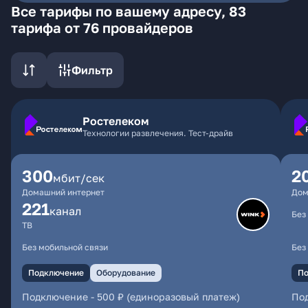
Все тарифы по вашему адресу, 83
тарифа от 76 провайдеров
Фильтр
Ростелеком
Технологии развлечения. Тест-драйв
300
2
мбит/сек
Домашний интернет
Дом
221
канал
Без
ТВ
Без мобильной связи
Без
Подключение
Оборудование
По
Подключение
-
500 ₽ (единоразовый платеж)
По