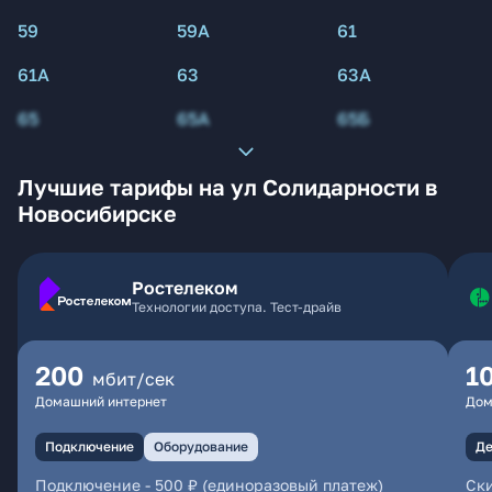
59
59А
61
61А
63
63А
65
65А
65Б
Лучшие тарифы на ул Солидарности в
Новосибирске
Ростелеком
Технологии доступа. Тест-драйв
200
1
мбит/сек
Домашний интернет
Дом
Подключение
Оборудование
Де
Подключение
-
500 ₽ (единоразовый платеж)
Ски