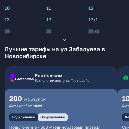
10
11
12
13
17
17/1
19
21
21 к1
Лучшие тарифы на ул Забалуева в
Новосибирске
Ростелеком
Технологии доступа. Тест-драйв
200
1
мбит/сек
Домашний интернет
Дом
Подключение
Оборудование
Де
Подключение
-
500 ₽ (единоразовый платеж)
Ски