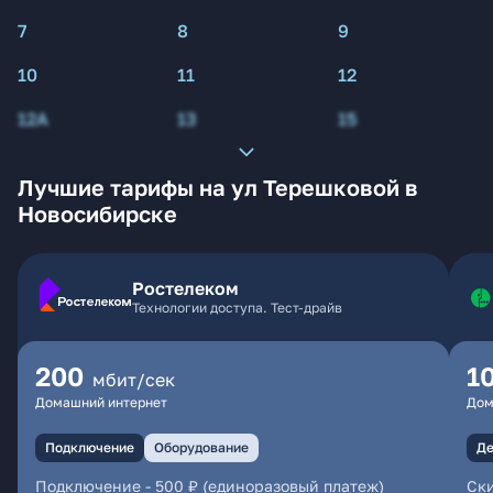
7
8
9
10
11
12
12А
13
15
Лучшие тарифы на ул Терешковой в
Новосибирске
Ростелеком
Технологии доступа. Тест-драйв
200
1
мбит/сек
Домашний интернет
Дом
Подключение
Оборудование
Де
Подключение
-
500 ₽ (единоразовый платеж)
Ски