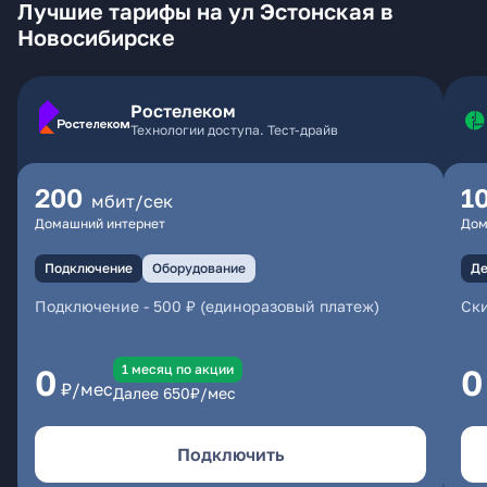
Лучшие тарифы на ул Эстонская в
Новосибирске
Ростелеком
Технологии доступа. Тест-драйв
200
1
мбит/сек
Домашний интернет
Дом
Подключение
Оборудование
Де
Подключение
-
500 ₽ (единоразовый платеж)
Ски
1 месяц по акции
0
0
₽/мес
Далее
650
₽/мес
Подключить