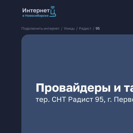
Подключить интернет
/
Улицы
/
Радист
/
95
Провайдеры и т
тер. СНТ Радист 95, г. Пер