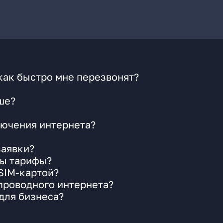
как быстро мне перезвонят?
ше?
ючения интернета?
заявки?
ны тарифы?
 SIM-картой?
 проводного интернета?
для бизнеса?