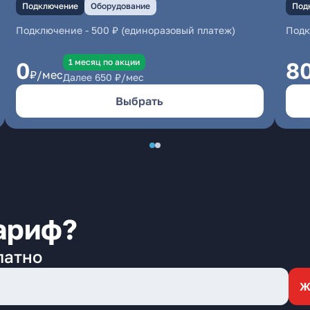
Подключение
Оборудование
Под
Подключение
-
500 ₽ (единоразовый платеж)
Под
1 месяц по акции
0
8
₽/мес
Далее
650
₽/мес
Выбрать
ариф?
латно
Ж