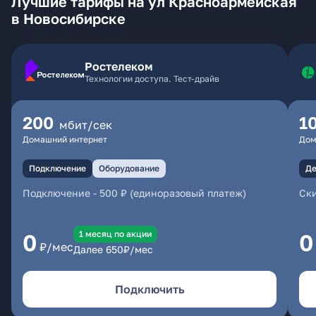
Лучшие тарифы на ул Красноармейская
в Новосибирске
Ростелеком
Технологии доступа. Тест-драйв
200
1
мбит/сек
Домашний интернет
Дом
Подключение
Оборудование
Де
Подключение
-
500 ₽ (единоразовый платеж)
Ски
1 месяц по акции
0
0
₽/мес
Далее
650
₽/мес
Подключить