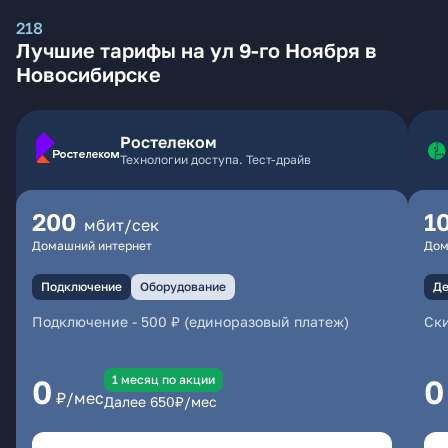
218
Лучшие тарифы на ул 9-го Ноября в
Новосибирске
Ростелеком
Технологии доступа. Тест-драйв
200
1
мбит/сек
Домашний интернет
Дом
Подключение
Оборудование
Де
Подключение
-
500 ₽ (единоразовый платеж)
Ски
1 месяц по акции
0
0
₽/мес
Далее
650
₽/мес