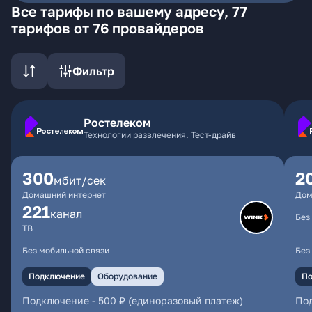
Все тарифы по вашему адресу, 77
тарифов от 76 провайдеров
Фильтр
Ростелеком
Технологии развлечения. Тест-драйв
300
2
мбит/сек
Домашний интернет
Дом
221
канал
Без
ТВ
Без мобильной связи
Без
Подключение
Оборудование
По
Подключение
-
500 ₽ (единоразовый платеж)
По