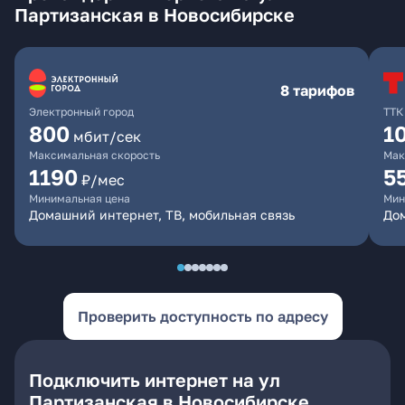
Партизанская в Новосибирске
8 тарифов
Электронный город
ТТК
800
1
мбит/сек
Максимальная скорость
Мак
1190
5
₽/мес
Минимальная цена
Мин
Домашний интернет, ТВ, мобильная связь
До
Проверить доступность по адресу
Подключить интернет на ул
Партизанская в Новосибирске