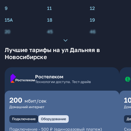
9
11
12
15А
18
19
20
45
46
Лучшие тарифы на ул Дальняя в
Новосибирске
Ростелеком
Технологии доступа. Тест-драйв
200
1
мбит/сек
Домашний интернет
Дом
Подключение
Оборудование
Де
Подключение
-
500 ₽ (единоразовый платеж)
Ски