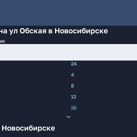
на ул Обская в Новосибирске
ом
2А
4
8
12
16
в Новосибирске