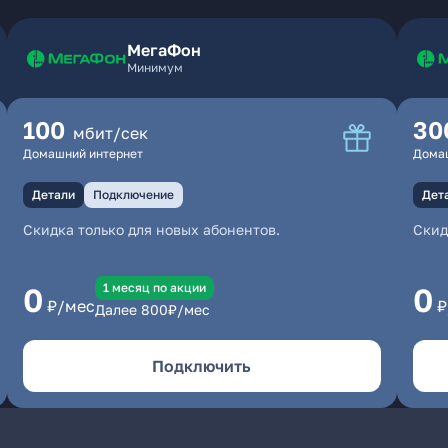
МегаФон
Минимум
100
30
мбит/сек
Домашний интернет
Дома
Детали
Подключение
Дет
Скидка только для новых абонентов.
Скид
1 месяц по акции
0
0
₽/мес
₽
Далее
800
₽/мес
Подключить