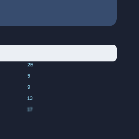
2Б
5
9
13
17