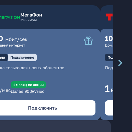
МегаФон
Т
Минимум
Т
0
100
мбит/сек
мбит
шний интернет
Домашний инте
али
Подключение
Подключение
ка только для новых абонентов.
Подключени
1 месяц по акции
1 
1
/мес
₽/мес
Далее
900
₽/мес
Да
Подключить