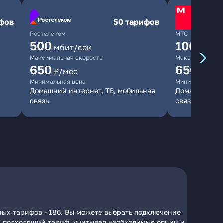
ифов
50 тарифов
Ростелеком
МТС
500
1000
мбит/сек
мби
Максимальная скорость
Максимальная 
650
650
₽/мес
₽/мес
Минимальная цена
Минимальная ц
Домашний интернет, ТВ, мобильная
Домашний инт
связь
связь
ных тарифов - 186. Вы можете выбрать подключение
 на подходящий тариф, учитывая необходимые опции и