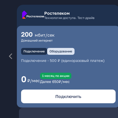
Ростелеком
Технологии доступа. Тест-драйв
200
мбит/сек
Домашний интернет
Подключение
Оборудование
Подключение
-
500 ₽ (единоразовый платеж)
1 месяц по акции
0
₽/мес
Далее
650
₽/мес
Подключить