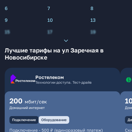
6
7
8
9
10
13
15
17
19
Лучшие тарифы на ул Заречная в
Новосибирске
Ростелеком
Технологии доступа. Тест-драйв
200
1
мбит/сек
Домашний интернет
Дом
Подключение
Оборудование
Де
Подключение
-
500 ₽ (единоразовый платеж)
Ски