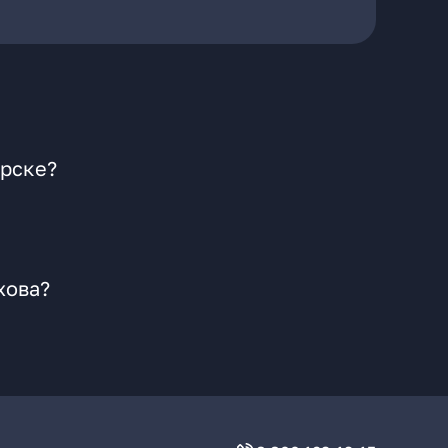
ирске?
хова?