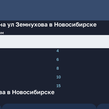
на ул Земнухова в Новосибирске
ом
4
6
8
10
15
ва в Новосибирске