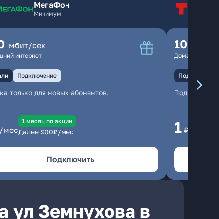
МегаФон
Т
Минимум
Т
0
100
мбит/сек
мбит
шний интернет
Домашний инте
али
Подключение
Подключение
ка только для новых абонентов.
Подключени
1 месяц по акции
1 
1
/мес
₽/мес
Далее
900
₽/мес
Да
Подключить
а ул Земнухова в