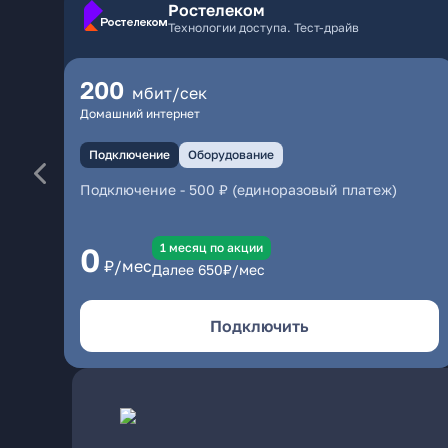
Ростелеком
Технологии доступа. Тест-драйв
200
мбит/сек
Домашний интернет
Подключение
Оборудование
Подключение
-
500 ₽ (единоразовый платеж)
1 месяц по акции
0
₽/мес
Далее
650
₽/мес
Подключить