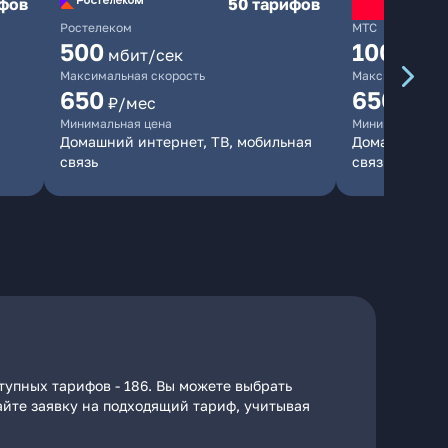
ифов
50 тарифов
Ростелеком
МТС
500
1000
мбит/сек
мби
Максимальная скорость
Максимальная 
650
650
₽/мес
₽/мес
Минимальная цена
Минимальная ц
Домашний интернет, ТВ, мобильная
Домашний инт
связь
связь
тупных тарифов - 186. Вы можете выбрать
дайте заявку на подходящий тариф, учитывая