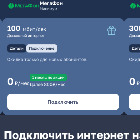
МегаФон
Минимум
100
30
мбит/сек
Домашний интернет
Дома
Детали
Подключение
Дет
Скидка только для новых абонентов.
Скид
1 месяц по акции
0
0
₽/мес
₽
Далее
800
₽/мес
Подключить
Подключить интернет н