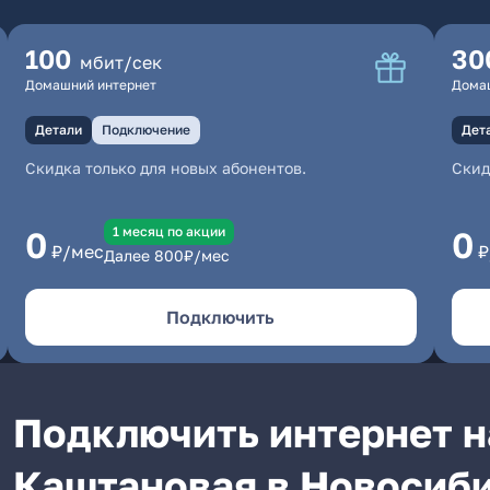
100
30
мбит/сек
Домашний интернет
Дома
Детали
Подключение
Дет
Скидка только для новых абонентов.
Скид
1 месяц по акции
0
0
₽/мес
₽
Далее
800
₽/мес
Подключить
Подключить интернет на
Каштановая в Новосиб