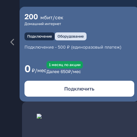
200
мбит/сек
Домашний интернет
Подключение
Оборудование
Подключение
-
500 ₽ (единоразовый платеж)
1 месяц по акции
0
₽/мес
Далее
650
₽/мес
Подключить