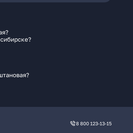
ая?
осибирске?
аштановая?
8 800 123-13-15