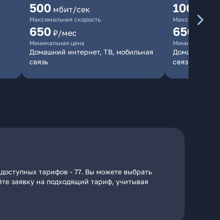
500
1000
мбит/сек
мби
Максимальная скорость
Максимальная 
650
650
₽/мес
₽/мес
Минимальная цена
Минимальная ц
Домашний интернет, ТВ, мобильная
Домашний инт
связь
связь
доступных тарифов - 77. Вы можете выбрать
йте заявку на подходящий тариф, учитывая