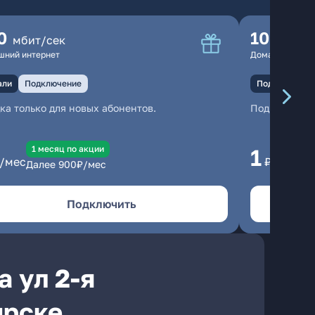
0
100
мбит/сек
мбит
шний интернет
Домашний инте
али
Подключение
Подключение
ка только для новых абонентов.
Подключени
1 месяц по акции
1 
1
/мес
₽/мес
Далее
900
₽/мес
Да
Подключить
 ул 2-я
ирске