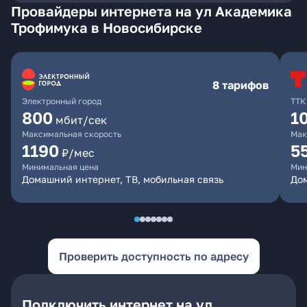
Провайдеры интернета на ул Академика
Трофимука в Новосибирске
8 тарифов
Электронный город
ТТК
800
1
мбит/сек
Максимальная скорость
Мак
1190
5
₽/мес
Минимальная цена
Мин
Домашний интернет, ТВ, мобильная связь
До
Проверить доступность по адресу
Подключить интернет на ул