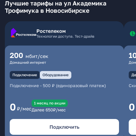
Лучшие тарифы на ул Академика
Трофимука в Новосибирске
Ростелеком
Технологии доступа. Тест-драйв
200
1
мбит/сек
Домашний интернет
Дом
Подключение
Оборудование
Де
Подключение
-
500 ₽ (единоразовый платеж)
Ски
1 месяц по акции
0
0
₽/мес
Далее
650
₽/мес
Подключить