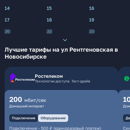
14
15
16
17
18
19
20
22
23
Лучшие тарифы на ул Рентгеновская в
Новосибирске
Ростелеком
Технологии доступа. Тест-драйв
200
1
мбит/сек
Домашний интернет
Дом
Подключение
Оборудование
Де
Подключение
-
500 ₽ (единоразовый платеж)
Ски