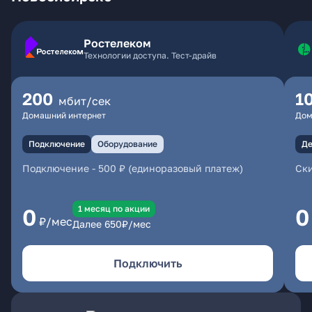
Ростелеком
Технологии доступа. Тест-драйв
200
1
мбит/сек
Домашний интернет
Дом
Подключение
Оборудование
Де
Подключение
-
500 ₽ (единоразовый платеж)
Ски
1 месяц по акции
0
0
₽/мес
Далее
650
₽/мес
Подключить