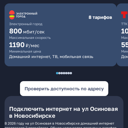
8 тарифов
Электронный город
ТТК
800
1
мбит/сек
Максимальная скорость
Мак
1190
5
₽/мес
Минимальная цена
Мин
Домашний интернет, ТВ, мобильная связь
До
Проверить доступность по адресу
Подключить интернет на ул Осиновая
в Новосибирске
В 2026 году на ул Осиновая в Новосибирске домашний интернет
предлагают 2 провайдера. Общее количество доступных тарифов -