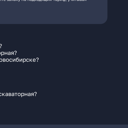
?
орная?
Новосибирске?
скаваторная?