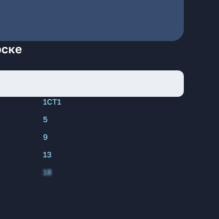
рске
1СТ1
5
9
13
18