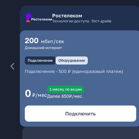
Ростелеком
Технологии доступа. Тест-драйв
200
мбит/сек
Домашний интернет
Подключение
Оборудование
Подключение
-
500 ₽ (единоразовый платеж)
1 месяц по акции
0
₽/мес
Далее
650
₽/мес
Подключить