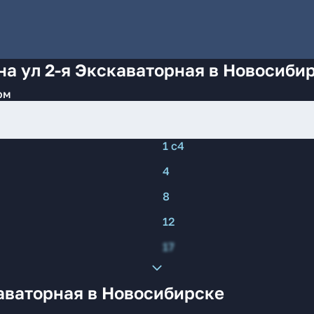
на ул 2-я Экскаваторная в Новосиби
ом
1 с4
4
8
12
17
аваторная в Новосибирске