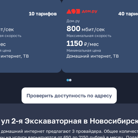
10 тарифов
40 тар
Дом.ру
800
т/сек
мбит/сек
я скорость
Максимальная скорость
1150
ес
₽/мес
я цена
Минимальная цена
интернет, ТВ
Домашний интернет, ТВ
Проверить доступность по адресу
 ул 2-я Экскаваторная в Новосибирс
е домашний интернет предлагают 3 провайдера. Общее количест
ны на услуги варьируются от 650 до 2150 рублей в месяц. Под