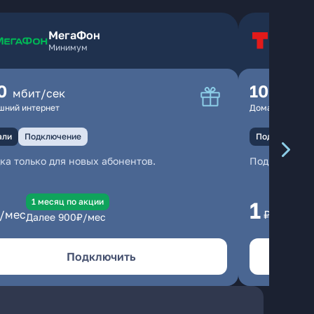
МегаФон
Т
Минимум
Т
0
100
мбит/сек
мбит
шний интернет
Домашний инте
али
Подключение
Подключение
ка только для новых абонентов.
Подключени
1 месяц по акции
1 
1
/мес
₽/мес
Далее
900
₽/мес
Да
Подключить