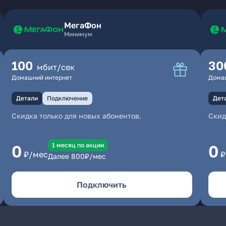
МегаФон
Минимум
100
30
мбит/сек
Домашний интернет
Дома
Детали
Подключение
Дет
Скидка только для новых абонентов.
Скид
1 месяц по акции
0
0
₽/мес
₽
Далее
800
₽/мес
Подключить