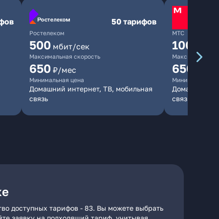
ифов
50 тарифов
Ростелеком
МТС
500
1000
мбит/сек
мби
Максимальная скорость
Максимальная 
650
650
₽/мес
₽/мес
Минимальная цена
Минимальная ц
Домашний интернет, ТВ, мобильная
Домашний инт
связь
связь
ке
во доступных тарифов - 83. Вы можете выбрать
айте заявку на подходящий тариф, учитывая