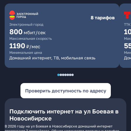
8 тарифов
Электронный город
ТТК
800
1
мбит/сек
Максимальная скорость
Мак
1190
5
₽/мес
Минимальная цена
Мин
Домашний интернет, ТВ, мобильная связь
До
Проверить доступность по адресу
Подключить интернет на ул Боевая в
Новосибирске
В 2026 году на ул Боевая в Новосибирске домашний интернет
предлагают 2 провайдера. Общее количество доступных тарифов -