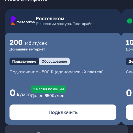
Ростелеком
Технологии доступа. Тест-драйв
200
1
мбит/сек
Домашний интернет
Дом
Подключение
Оборудование
Де
Подключение
-
500 ₽ (единоразовый платеж)
Ски
1 месяц по акции
0
0
₽/мес
Далее
650
₽/мес
Подключить