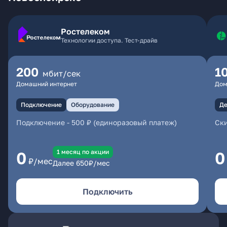
Ростелеком
Технологии доступа. Тест-драйв
200
1
мбит/сек
Домашний интернет
Дом
Подключение
Оборудование
Де
Подключение
-
500 ₽ (единоразовый платеж)
Ски
1 месяц по акции
0
0
₽/мес
Далее
650
₽/мес
Подключить