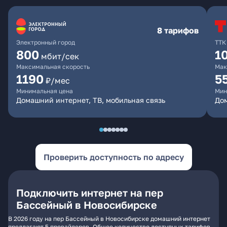
8 тарифов
Электронный город
ТТК
800
1
мбит/сек
Максимальная скорость
Мак
1190
5
₽/мес
Минимальная цена
Мин
Домашний интернет, ТВ, мобильная связь
До
Проверить доступность по адресу
Подключить интернет на пер
Бассейный в Новосибирске
В 2026 году на пер Бассейный в Новосибирске домашний интернет
предлагают 5 провайдеров. Общее количество доступных тарифов -