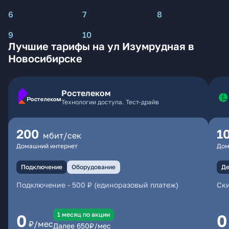
6
7
8
9
10
Лучшие тарифы на ул Изумрудная в
Новосибирске
Ростелеком
Технологии доступа. Тест-драйв
200
1
мбит/сек
Домашний интернет
Дом
Подключение
Оборудование
Де
Подключение
-
500 ₽ (единоразовый платеж)
Ски
1 месяц по акции
0
0
₽/мес
Далее
650
₽/мес