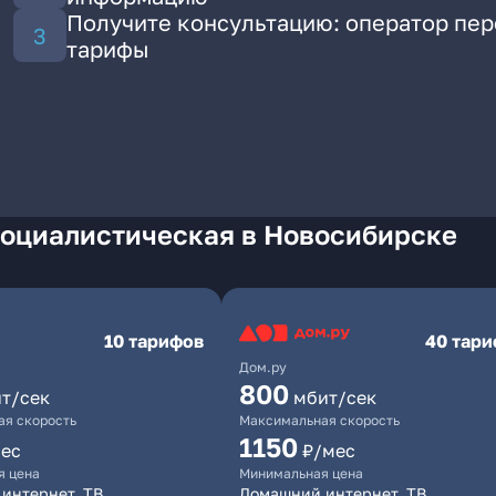
Получите консультацию: оператор пе
тарифы
Социалистическая в Новосибирске
10 тарифов
40 тар
Дом.ру
800
т/сек
мбит/сек
я скорость
Максимальная скорость
1150
ес
₽/мес
я цена
Минимальная цена
интернет, ТВ
Домашний интернет, ТВ