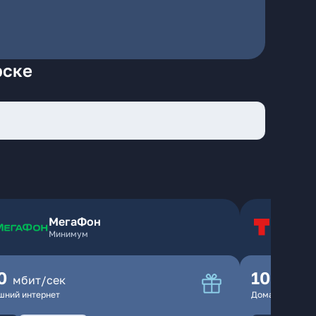
рске
МегаФон
Т
Минимум
Т
0
100
мбит/сек
мбит
шний интернет
Домашний инте