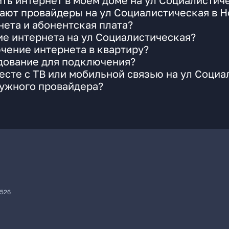
ть интернет в моем доме на ул Социалистич
гают провайдеры на ул Социалистическая в 
ета и абонентская плата?
ие интернета на ул Социалистическая?
чение интернета в квартиру?
удование для подключения?
сте с ТВ или мобильной связью на ул Социа
нужного провайдера?
7526