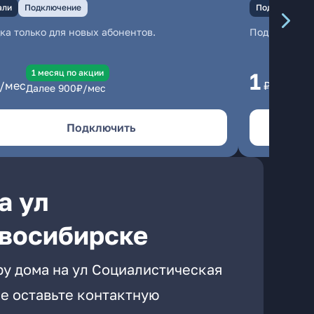
али
Подключение
Подключение
ка только для новых абонентов.
Подключени
1 месяц по акции
1 
1
/мес
₽/мес
Далее
900
₽/мес
Да
Подключить
а ул
овосибирске
ру дома на ул Социалистическая
е оставьте контактную