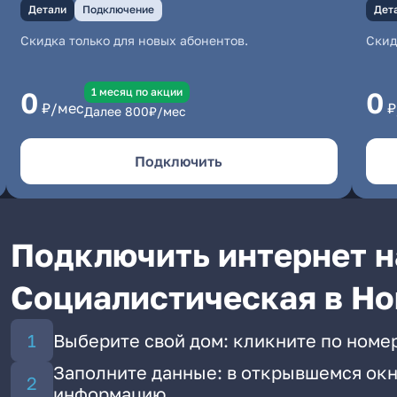
Детали
Подключение
Дет
Скидка только для новых абонентов.
Скид
1 месяц по акции
0
0
₽/мес
₽
Далее
800
₽/мес
Подключить
Подключить интернет н
Социалистическая в Н
Выберите свой дом: кликните по номе
Заполните данные: в открывшемся окн
информацию