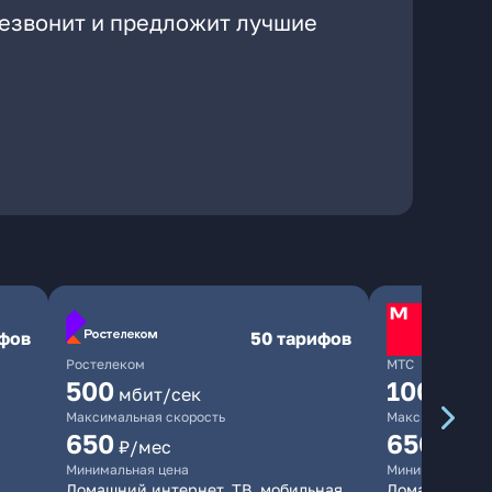
резвонит и предложит лучшие
ифов
50 тарифов
Ростелеком
МТС
500
1000
мбит/сек
мби
Максимальная скорость
Максимальная 
650
650
₽/мес
₽/мес
Минимальная цена
Минимальная ц
Домашний интернет, ТВ, мобильная
Домашний инт