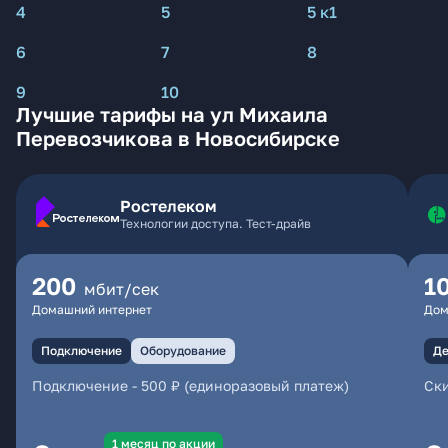
4
5
5 к1
6
7
8
9
10
Лучшие тарифы на ул Михаила
Перевозчикова в Новосибирске
Ростелеком
Технологии доступа. Тест-драйв
200
1
мбит/сек
Домашний интернет
Дом
Подключение
Оборудование
Де
Подключение
-
500 ₽ (единоразовый платеж)
Ски
1 месяц по акции