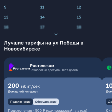
9
11
12
13
14
15
16
17
18
Лучшие тарифы на ул Победы в
Новосибирске
Ростелеком
Технологии доступа. Тест-драйв
200
1
мбит/сек
Домашний интернет
Дом
Подключение
Оборудование
Де
Подключение
-
500 ₽ (единоразовый платеж)
Ски