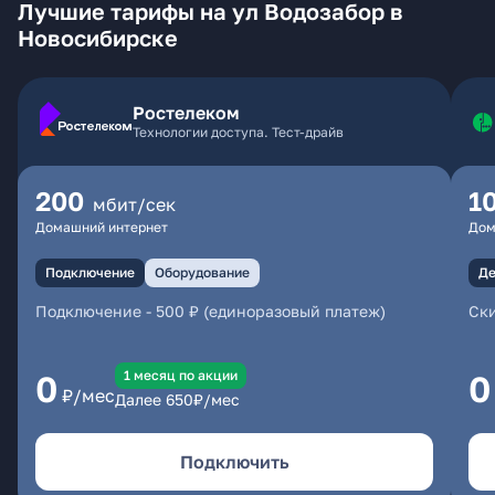
Лучшие тарифы на ул Водозабор в
Новосибирске
Ростелеком
Технологии доступа. Тест-драйв
200
1
мбит/сек
Домашний интернет
Дом
Подключение
Оборудование
Де
Подключение
-
500 ₽ (единоразовый платеж)
Ски
1 месяц по акции
0
0
₽/мес
Далее
650
₽/мес
Подключить